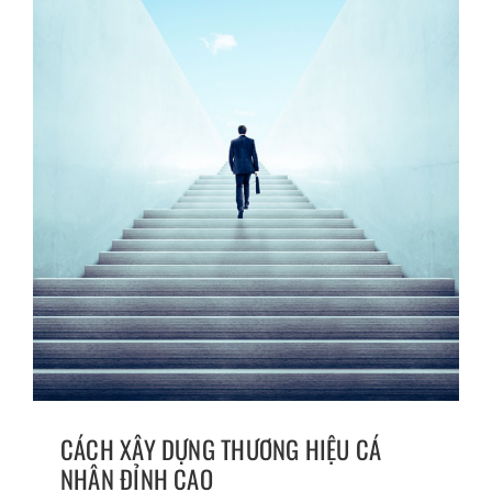
CÁCH XÂY DỰNG THƯƠNG HIỆU CÁ
NHÂN ĐỈNH CAO