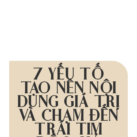
7 YẾU TỐ
TẠO NÊN NỘI
DUNG GIÁ TRỊ
VÀ CHẠM ĐẾN
TRÁI TIM