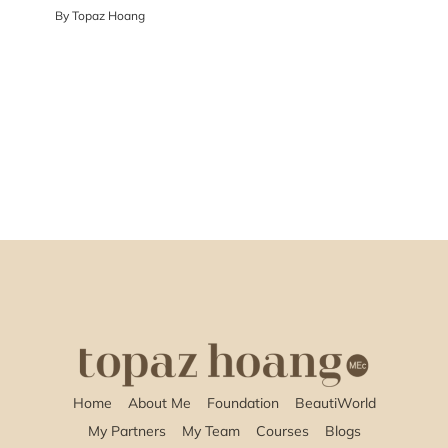
By
Topaz Hoang
Home
About Me
Foundation
BeautiWorld
My Partners
My Team
Courses
Blogs