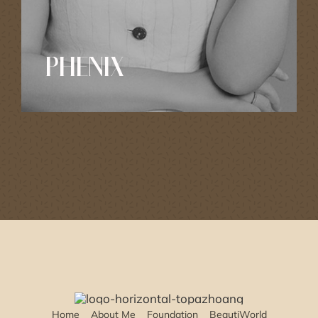
PHENIX
Home
About Me
Foundation
BeautiWorld