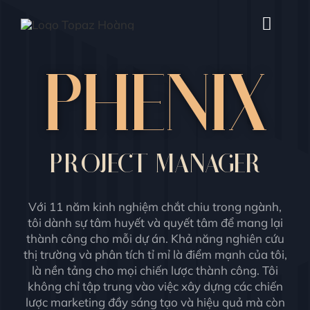
Skip
to
Toggl
content
Navig
PHENIX
Home
About Me
PROJECT MANAGER
Foundation
Courses
Với 11 năm kinh nghiệm chắt chiu trong ngành,
tôi dành sự tâm huyết và quyết tâm để mang lại
thành công cho mỗi dự án. Khả năng nghiên cứu
Blogs
thị trường và phân tích tỉ mỉ là điểm mạnh của tôi,
là nền tảng cho mọi chiến lược thành công. Tôi
không chỉ tập trung vào việc xây dựng các chiến
My Team
lược marketing đầy sáng tạo và hiệu quả mà còn