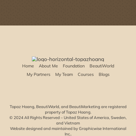
Home
About Me
Foundation
BeautiWorld
My Partners
My Team
Courses
Blogs
Topaz Hoang, BeautiWorld, and BeautiMarketing are registered
property of Topaz Hoang.
© 2024 All Rights Reserved – United States of America, Sweden,
and Vietnam
Website designed and maintained by
Graphicwise International
Inc.
.