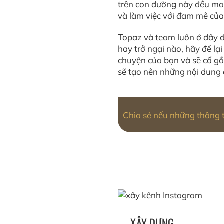
trên con đường này đều man
và làm việc với đam mê của
Topaz và team luôn ở đây 
hay trở ngại nào, hãy để lạ
chuyện của bạn và sẽ cố gắ
sẽ tạo nên những nội dung 
Chia sẻ nếu những thông ti
Xây dựng thương hiệu
cá nhân trên
Chiến lược xây dựng
Instagram thành công
thương hiệu cá nhân
trên tiktok
XÂY DỰNG
Personal Branding