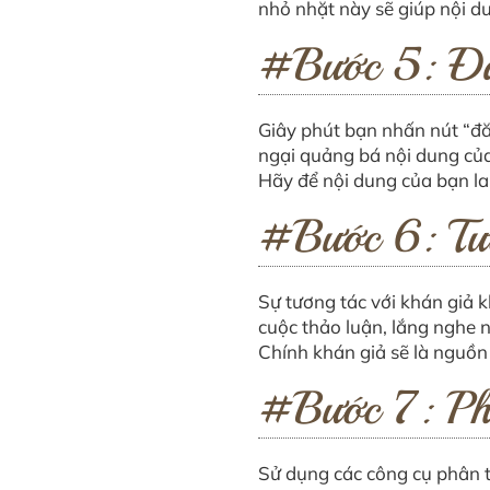
nhỏ nhặt này sẽ giúp nội d
#Bước 5: Đă
Giây phút bạn nhấn nút “đă
ngại quảng bá nội dung của
Hãy để nội dung của bạn la
#Bước 6: Tươ
Sự tương tác với khán giả k
cuộc thảo luận, lắng nghe 
Chính khán giả sẽ là nguồn 
#Bước 7: Phâ
Sử dụng các công cụ phân t