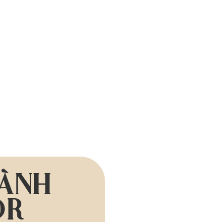
HÀNH
OR