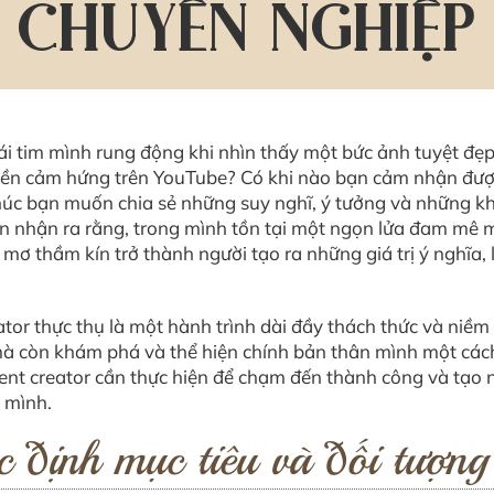
CHUYÊN NGHIỆP
ái tim mình rung động khi nhìn thấy một bức ảnh tuyệt đẹp
uyền cảm hứng trên YouTube? Có khi nào bạn cảm nhận đ
i thúc bạn muốn chia sẻ những suy nghĩ, ý tưởng và những 
bạn nhận ra rằng, trong mình tồn tại một ngọn lửa đam mê 
 mơ thầm kín trở thành người tạo ra những giá trị ý nghĩa
or thực thụ là một hành trình dài đầy thách thức và niềm 
 mà còn khám phá và thể hiện chính bản thân mình một cách
ent creator cần thực hiện để chạm đến thành công và tạo
 mình.
 định mục tiêu và đối tượng