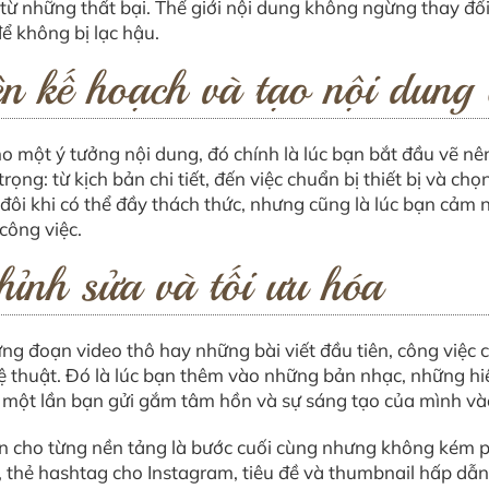
từ những thất bại. Thế giới nội dung không ngừng thay đổ
 không bị lạc hậu.
 kế hoạch và tạo nội dung c
o một ý tưởng nội dung, đó chính là lúc bạn bắt đầu vẽ nê
rọng: từ kịch bản chi tiết, đến việc chuẩn bị thiết bị và ch
đôi khi có thể đầy thách thức, nhưng cũng là lúc bạn cảm 
công việc.
nh sửa và tối ưu hóa
ng đoạn video thô hay những bài viết đầu tiên, công việc 
 thuật. Đó là lúc bạn thêm vào những bản nhạc, những h
 là một lần bạn gửi gắm tâm hồn và sự sáng tạo của mình v
ạn cho từng nền tảng là bước cuối cùng nhưng không kém 
 thẻ hashtag cho Instagram, tiêu đề và thumbnail hấp dẫ