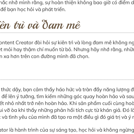
 nhắc nhở mình rằng, sự hoàn thiện không bao giờ có điểm 
để bạn học hỏi và phát triển.
ên trì và đam mê
ontent Creator đòi hỏi sự kiên trì và lòng đam mê không n
 mỏi hay thậm chí muốn từ bỏ. Nhưng hãy nhớ rằng, những
n xa hơn trên con đường mình đã chọn.
thức dậy, bạn cảm thấy háo hức và tràn đầy năng lượng đ
 để lên ý tưởng, tìm kiếm những góc quay hoàn hảo và sau
tiết nhỏ nhất trở nên hoàn hảo. Khi sản phẩm cuối cùng ho
 vỡ òa khi thấy những phản hồi tích cực từ khán giả. Đó l
 và tình yêu của mình đã tạo ra một điều gì đó giá trị và ý 
or là hành trình của sự sáng tạo, học hỏi và không ngừng 