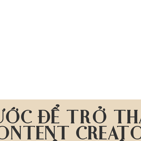
ƯỚC ĐỂ TRỞ T
ONTENT CREAT