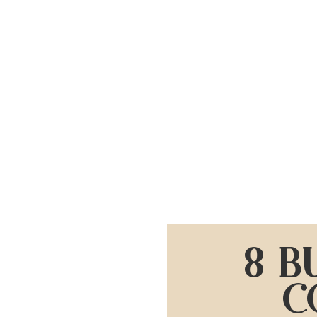
8 B
C