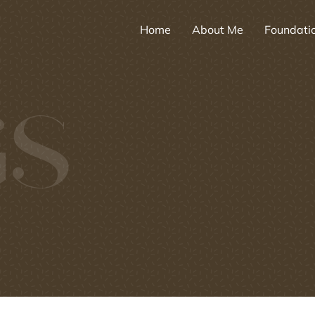
Home
About Me
Foundati
GS