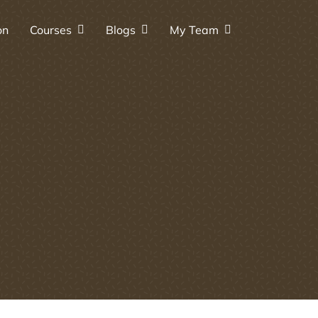
on
Courses
Blogs
My Team