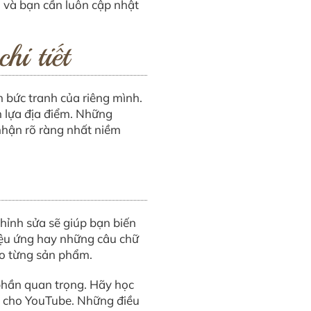
i và bạn cần luôn cập nhật
hi tiết
n bức tranh của riêng mình.
ọn lựa địa điểm. Những
nhận rõ ràng nhất niềm
chỉnh sửa sẽ giúp bạn biến
iệu ứng hay những câu chữ
ào từng sản phẩm.
phần quan trọng. Hãy học
n cho YouTube. Những điều