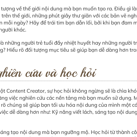
tượng về thế giới nội dung mà bạn muốn tạo ra. Điều gì 
 trên thế giới, những phút giây thư giãn với các bản vẽ ng
ơn mỗi ngày? Hãy để trái tim bạn dẫn lối, bởi khi bạn đam m
người khác.
 là những người trẻ tuổi đầy nhiệt huyết hay những người 
g? Hiểu rõ đối tượng mục tiêu sẽ giúp bạn dễ dàng hơn tro
iên cứu và học hỏi
một Content Creator, sự học hỏi không ngừng sẽ là chìa kh
bằng việc nghiên cứu các nền tảng mà bạn muốn sử dụng. 
u rõ chúng sẽ giúp bạn tối ưu hóa nội dung của mình một c
ệc dễ dàng hơn như: Kỹ năng viết lách, sáng tạo nội dung,
sáng tạo nội dung mà bạn ngưỡng mộ. Học hỏi từ thành c