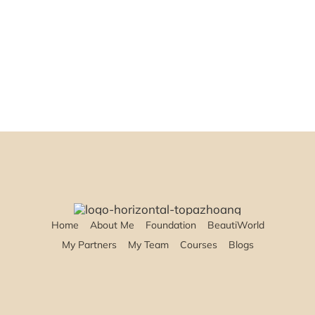
Home
About Me
Foundation
BeautiWorld
My Partners
My Team
Courses
Blogs