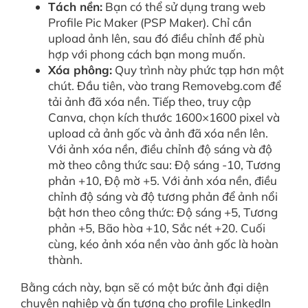
Tách nền:
Bạn có thể sử dụng trang web
Profile Pic Maker (PSP Maker). Chỉ cần
upload ảnh lên, sau đó điều chỉnh để phù
hợp với phong cách bạn mong muốn.
Xóa phông:
Quy trình này phức tạp hơn một
chút. Đầu tiên, vào trang Removebg.com để
tải ảnh đã xóa nền. Tiếp theo, truy cập
Canva, chọn kích thước 1600×1600 pixel và
upload cả ảnh gốc và ảnh đã xóa nền lên.
Với ảnh xóa nền, điều chỉnh độ sáng và độ
mờ theo công thức sau: Độ sáng -10, Tương
phản +10, Độ mờ +5. Với ảnh xóa nền, điều
chỉnh độ sáng và độ tương phản để ảnh nổi
bật hơn theo công thức: Độ sáng +5, Tương
phản +5, Bão hòa +10, Sắc nét +20. Cuối
cùng, kéo ảnh xóa nền vào ảnh gốc là hoàn
thành.
Bằng cách này, bạn sẽ có một bức ảnh đại diện
chuyên nghiệp và ấn tượng cho profile LinkedIn