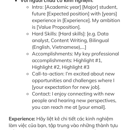
Với người chưa có kinh nghiệm:
Intro: [Academic year] [Major] student,
future [Expected position] with [years]
experience in [Experience]. My ambition
is [Value Proposition].
Hard Skills: [Hard skills]: [e.g. Data
analyst, Content Writing, Bilingual
(English, Vietnamese),…]
Accomplishments: My key professional
accomplishments: Highlight #1,
Highlight #2, Highlight #3
Call-to-action: I’m excited about new
opportunities and challenges where I
[your expectation for new job].
Contact: I enjoy connecting with new
people and hearing new perspectives,
you can reach me at [your email].
Experience:
Hãy liệt kê chi tiết các kinh nghiệm
làm việc của bạn, tập trung vào những thành tựu