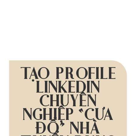
TẠO PROFILE
LINKEDIN
CHUYÊN
NGHIỆP “CƯA
ĐỔ” NHÀ