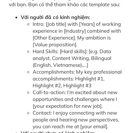
với bạn. Bạn có thể tham khảo các template sau:
Với người đã có kinh nghiệm:
Intro: [Job title] with [Years] of working
experience in [Industry] combined with
[Other Experience]. My ambition is
[Value proposition].
Hard Skills: [Hard skills]: [e.g. Data
analyst, Content Writing, Bilingual
(English, Vietnamese),…]
Accomplishments: My key professional
accomplishments: Highlight #1,
Highlight #2, Highlight #3
Call-to-action: I’m excited about new
opportunities and challenges where I
[your expectation for new job].
Contact: I enjoy connecting with new
people and hearing new perspectives,
you can reach me at [your email].